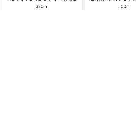
330ml
500ml
Xem chi tiết
Xem chi tiết
Bình Giữ Nhiệt Sunhouse 350ml
Ly Giữ Nhiệt Sunhou
Xem chi tiết
Xem chi tiết