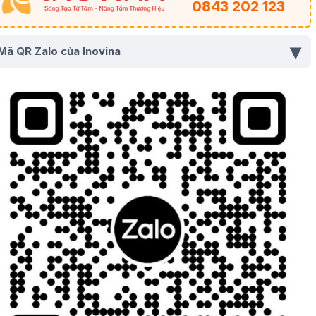
0843 202 123
▾
Mã QR Zalo của Inovina