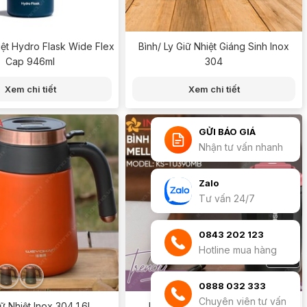
iệt Hydro Flask Wide Flex
Bình/ Ly Giữ Nhiệt Giáng Sinh Inox
Cap 946ml
304
Xem chi tiết
Xem chi tiết
GỬI BÁO GIÁ
Nhận tư vấn nhanh
Zalo
Tư vấn 24/7
0843 202 123
Hotline mua hàng
0888 032 333
Chuyên viên tư vấn
ữ Nhiệt Inox 304 1.6L
Ly Giữ Nhiệt Sunhouse 390ml