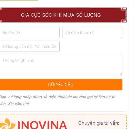
GIÁ CỰC SỐC KHI MUA SỐ LƯỢNG
Bạn vui lòng nhập đúng số điện thoại để InoVina gọi lại liên hệ tư
vấn. Xin cảm ơn!
Chuyên gia tư vấn: