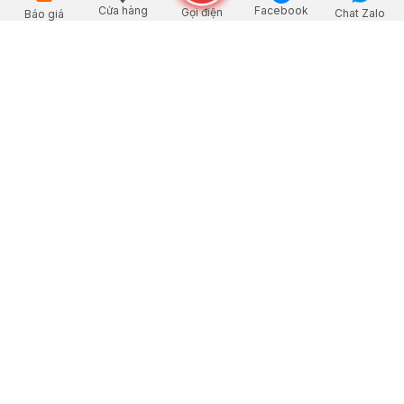
Cửa hàng
Facebook
Gọi điện
Chat Zalo
Báo giá
Bình Giữ Nhiệt Inox 304 1.6L
Ly Giữ Nhiệt Sunhouse 390ml
Xem chi tiết
Xem chi tiết
Bình Giữ Nhiệt Sunhouse 350ml
Ly Giữ Nhiệt Có Quai Inochi Fuji