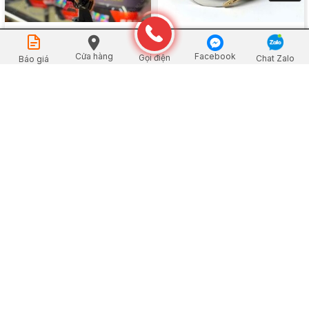
Nón Bảo Hiểm 3/4 Đầu Có Kính
Nón Bảo Hiểm Nửa Đầu Có Kính
Đặt mua
Chắn Gió Bụi
Chắn Gió Bụi
Cửa hàng
Facebook
Gọi điện
Chat Zalo
Báo giá
Xem chi tiết
Xem chi tiết
Nón Bảo Hiểm Nửa Đầu Lưỡi
Trai Ngắn