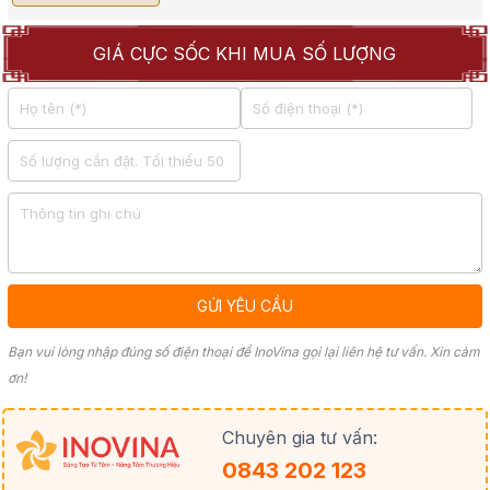
GIÁ CỰC SỐC KHI MUA SỐ LƯỢNG
Bạn vui lòng nhập đúng số điện thoại để InoVina gọi lại liên hệ tư vấn. Xin cảm
ơn!
Chuyên gia tư vấn:
0843 202 123