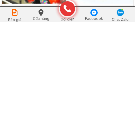
Nón Bảo Hiểm 3/4 Đầu Có Kính
Nón Bảo Hiểm Nửa Đầu Có Kính
Đặt mua
Chắn Gió Bụi
Chắn Gió Bụi
Cửa hàng
Facebook
Gọi điện
Chat Zalo
Báo giá
Xem chi tiết
Xem chi tiết
Nón Bảo Hiểm Nửa Đầu Lưỡi
Trai Ngắn
Xem chi tiết