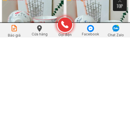
Đặt mua
Cửa hàng
Facebook
Gọi điện
Chat Zalo
Báo giá
Bộ Chén Sứ Trắng Sen Cá
Bộ Chén Sứ Trắng Sen Cá
Chép Đỏ
Chép Xanh
Xem chi tiết
Xem chi tiết