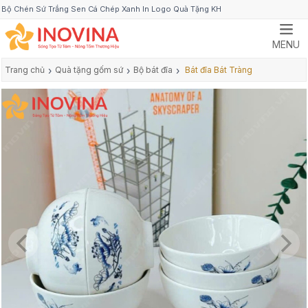
Bộ Chén Sứ Trắng Sen Cá Chép Xanh In Logo Quà Tặng KH
MENU
Trang chủ
›
Quà tặng gốm sứ
›
Bộ bát đĩa
›
Bát đĩa Bát Tràng