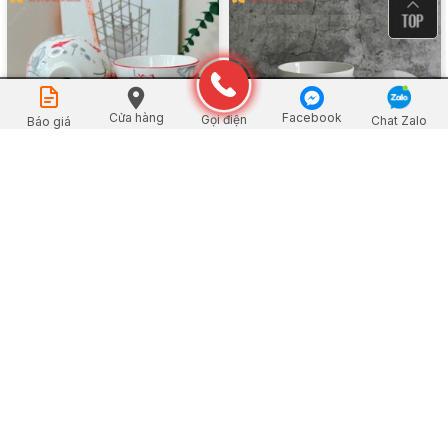
Đặt mua
Cửa hàng
Facebook
Gọi điện
Chat Zalo
Báo giá
Bộ Chén Sứ Trắng Sen Cá
Bộ Chén Sứ Trắng Tròn Trơn
Chép Đỏ
Xem chi tiết
Xem chi tiết