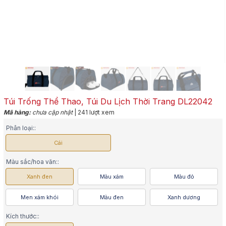
Túi Trống Thể Thao, Túi Du Lịch Thời Trang DL22042
Mã hàng:
chưa cập nhật
| 241 lượt xem
Phân loại::
Cái
Màu sắc/hoa văn::
Xanh đen
Màu xám
Màu đỏ
Men xám khói
Màu đen
Xanh dương
Kích thước::