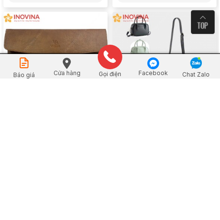
Đặt mua
Cửa hàng
Facebook
Gọi điện
Chat Zalo
Báo giá
Clutch Da Cầm Tay C34
Túi Xách Da Nữ Thời Trang
Mono TX01
Xem chi tiết
Xem chi tiết
Về Inovina