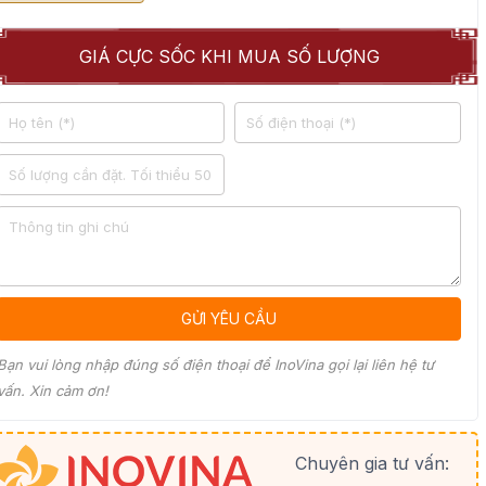
GIÁ CỰC SỐC KHI MUA SỐ LƯỢNG
Bạn vui lòng nhập đúng số điện thoại để InoVina gọi lại liên hệ tư
vấn. Xin cảm ơn!
Chuyên gia tư vấn: