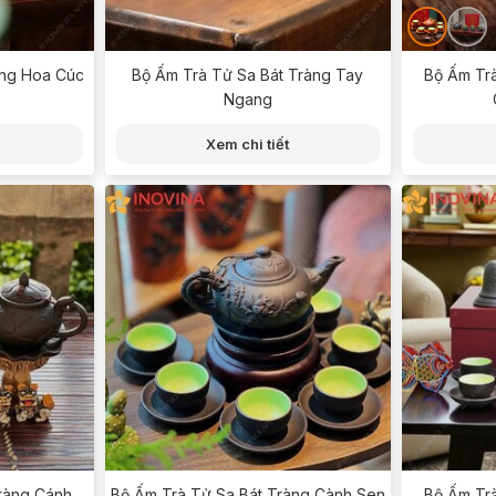
àng Hoa Cúc
Bộ Ấm Trà Tử Sa Bát Tràng Tay
Bộ Ấm Tr
Ngang
Xem chi tiết
ràng Cánh
Bộ Ấm Trà Tử Sa Bát Tràng Cành Sen
Bộ Ấm Tr