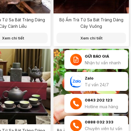
à Tử Sa Bát Tràng Dáng
Bộ Ấm Trà Tử Sa Bát Tràng Dáng
Cây Cành Liễu
Cây Vuông
Xem chi tiết
Xem chi tiết
GỬI BÁO GIÁ
Nhận tư vấn nhanh
Zalo
Tư vấn 24/7
0843 202 123
Hotline mua hàng
0888 032 333
Chuyên viên tư vấn
à Tử Sa Bát Tràng Dáng
Bộ Ấm Trà Tử Sa Bát Tràng Tôi Yêu