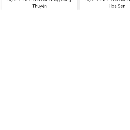
Thuyền
Hoa Sen
Xem chi tiết
Xem chi tiết
Bộ Ấm Trà Tử Sa Bát Tràng Dáng
Bộ Ấm Trà Tử Sa Dáng
Tích Chim Lạc
Hoa Nổi
Xem chi tiết
Xem chi tiết