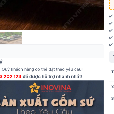
✔️
✔️
✔️
✔️
✔️
ý
, Quý khách hàng có thể đặt theo yêu cầu!
T
3 202 123
để được hỗ trợ nhanh nhất!
X
S