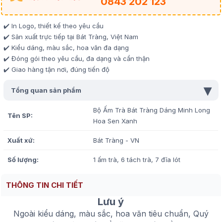
0843 202 123
✔️ In Logo, thiết kế theo yêu cầu
✔️ Sản xuất trực tiếp tại Bát Tràng, Việt Nam
✔️ Kiểu dáng, màu sắc, hoa văn đa dạng
✔️ Đóng gói theo yêu cầu, đa dạng và cẩn thận
✔️ Giao hàng tận nơi, đúng tiến độ
▾
Tổng quan sản phẩm
Bộ Ấm Trà Bát Tràng Dáng Minh Long
Tên SP:
Hoa Sen Xanh
Xuất xứ:
Bát Tràng - VN
Số lượng:
1 ấm trà, 6 tách trà, 7 đĩa lót
THÔNG TIN CHI TIẾT
Lưu ý
Ngoài kiểu dáng, màu sắc, hoa văn tiêu chuẩn, Quý