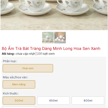
Bộ Ấm Trà Bát Tràng Dáng Minh Long Hoa Sen Xanh
Mã hàng:
chưa cập nhật
| 231 lượt xem
Phân loại::
Hoa sen
Màu sắc/hoa văn::
Men trắng
Kích thước::
500ml
650ml
800ml