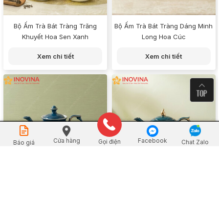
Bộ Ấm Trà Bát Tràng Trăng
Bộ Ấm Trà Bát Tràng Dáng Minh
Khuyết Hoa Sen Xanh
Long Hoa Cúc
Xem chi tiết
Xem chi tiết
Đặt mua
Cửa hàng
Facebook
Gọi điện
Chat Zalo
Báo giá
Bộ Ấm Trà Bát Tràng Đài Các
Bộ Ấm Trà Bát Tràng Mẫu Đơn
Sen Vẽ Vàng
Sen Vẽ Vàng
Xem chi tiết
Xem chi tiết