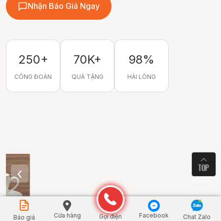
Nhận Báo Giá Ngay
250+
70K+
98%
CÔNG ĐOÀN
QUÀ TẶNG
HÀI LÒNG
‹
›
Cửa hàng
Facebook
Gọi điện
Chat Zalo
Báo giá