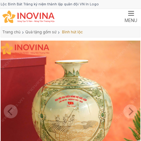
Lộc Bình Bát Tràng kỷ niệm thành lập quân đội VN In Logo
MENU
Trang chủ
›
Quà tặng gốm sứ
›
Bình hút lộc