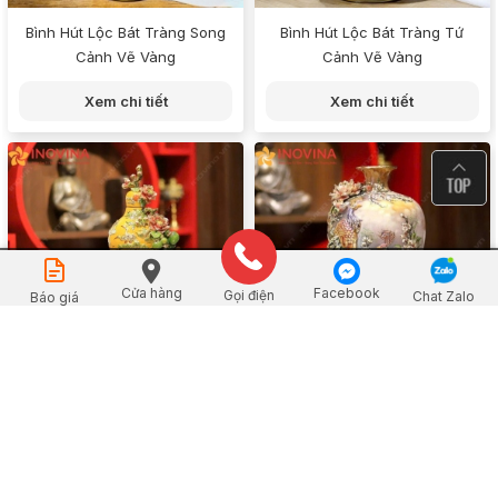
Bình Hút Lộc Bát Tràng Song
Bình Hút Lộc Bát Tràng Tứ
Cảnh Vẽ Vàng
Cảnh Vẽ Vàng
Xem chi tiết
Xem chi tiết
Đặt mua
Cửa hàng
Facebook
Gọi điện
Chat Zalo
Báo giá
Hồ Lô Hút Lộc Thuận Buồm
Bình Hút Lộc Bát Tràng Dáng
Xuôi Gió Đắp Nổi
Cao Phượng Hoàng Đắp Nổi
Xem chi tiết
Xem chi tiết