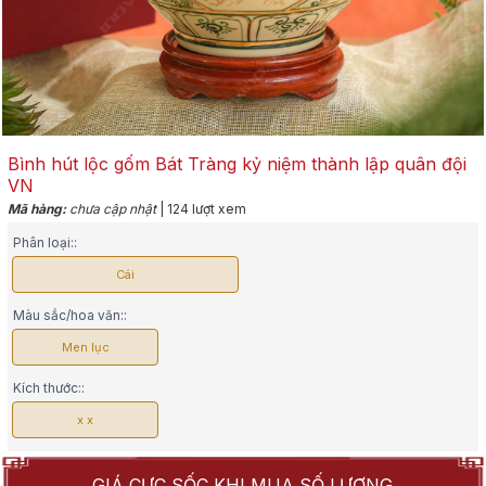
Bình hút lộc gốm Bát Tràng kỷ niệm thành lập quân đội
VN
Mã hàng:
chưa cập nhật
| 124 lượt xem
Phân loại::
Cái
Màu sắc/hoa văn::
Men lục
Kích thước::
x x
GIÁ CỰC SỐC KHI MUA SỐ LƯỢNG